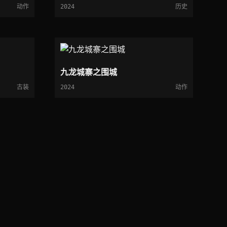
动作
2024
历史
九龙城寨之围城
古装
2024
动作
查看更多 →